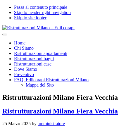
Passa al contenuto principale
Skip to header right navigation
Skip to site footer
Ristrutturazioni
Menu
Milano
Home
-
Chi Siamo
Edil
Ristrutturazioni appartamenti
corapi
Ristrutturazioni bagni
Ristrutturazioni case
Dove Siamo
Preventivo
FAQ: Edilcorapi Ristrutturazioni Milano
Mappa del Sito
Ristrutturazioni Milano Fiera Vecchia
Ristrutturazioni Milano Fiera Vecchia
25 Marzo 2025
by
amministratore