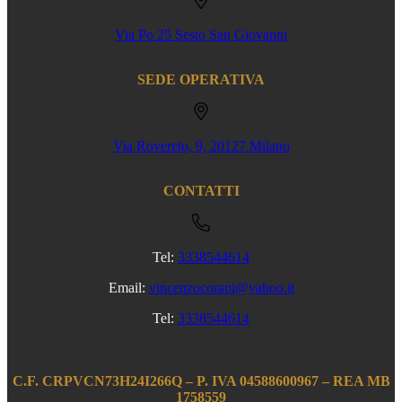
Via Po 25 Sesto San Giovanni
SEDE OPERATIVA
Via Rovereto, 9, 20127 Milano
CONTATTI
Tel:
3338544614
Email:
vincenzocorapi@yahoo.it
Tel:
3338544614
C.F. CRPVCN73H24I266Q – P. IVA 04588600967 – REA MB
1758559