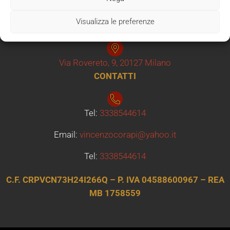
Via Po 25 Sesto San Giovanni
Visualizza le preferenze
SEDE OPERATIVA
Via Rovereto, 9, 20127 Milano
CONTATTI
Tel:
3338544614
Email:
vincenzocorapi@yahoo.it
Tel:
3338544614
C.F. CRPVCN73H24I266Q – P. IVA 04588600967 – REA
MB 1758559