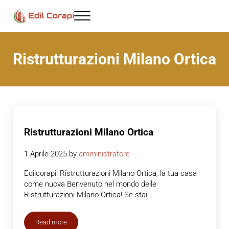
Passa al contenuto principale
Skip to header right navigation
Skip to site footer
Menu
Ristrutturazioni Milano - Edil corapi
Ristrutturazioni Milano Ortica
Ristrutturazioni Milano Ortica
1 Aprile 2025
by
amministratore
Edilcorapi: Ristrutturazioni Milano Ortica, la tua casa
come nuova Benvenuto nel mondo delle
Ristrutturazioni Milano Ortica! Se stai …
Read more
Ristrutturazioni Milano Ortica