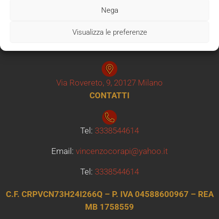
Nega
Visualizza le preferenze
Via Po 25 Sesto San Giovanni
SEDE OPERATIVA
Via Rovereto, 9, 20127 Milano
CONTATTI
Tel:
3338544614
Email:
vincenzocorapi@yahoo.it
Tel:
3338544614
C.F. CRPVCN73H24I266Q – P. IVA 04588600967 – REA
MB 1758559