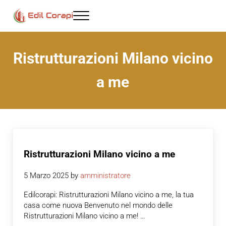
Passa al contenuto principale
Skip to header right navigation
Skip to site footer
Menu
Ristrutturazioni Milano - Edil corapi
Ristrutturazioni Milano vicino
a me
Ristrutturazioni Milano vicino a me
5 Marzo 2025
by
amministratore
Edilcorapi: Ristrutturazioni Milano vicino a me, la tua
casa come nuova Benvenuto nel mondo delle
Ristrutturazioni Milano vicino a me! …