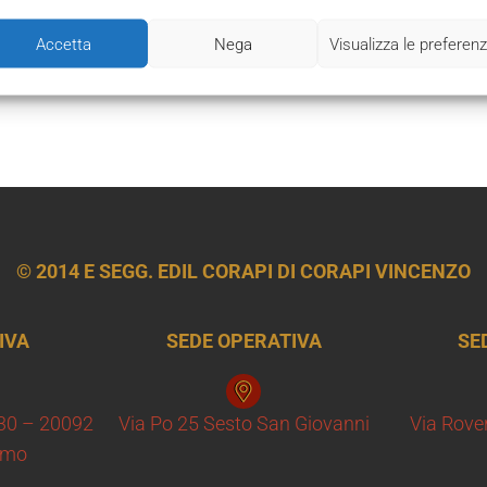
ilano Fulvio Testi
Accetta
Nega
Visualizza le preferen
© 2014 E SEGG. EDIL CORAPI DI CORAPI VINCENZO
IVA
SEDE OPERATIVA
SE
 30 – 20092
Via Po 25 Sesto San Giovanni
Via Rove
samo