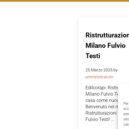
Ristrutturazion
Milano Fulvio
Testi
25 Marzo 2025
by
amministratore
Edilcorapi: Ristruttur
Milano Fulvio Testi, l
casa come nuova
Per
Benvenuto nel mondo
e/o
Ristrutturazioni Mila
per
Fulvio Testi! …
sit
car