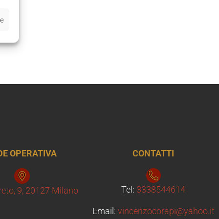
ze
DE OPERATIVA
CONTATTI
Tel:
3338544614
reto, 9, 20127 Milano
Email:
vincenzocorapi@yahoo.it