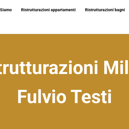
 Siamo
Ristrutturazioni appartamenti
Ristrutturazioni bagni
il corapi
trutturazioni Mi
Fulvio Testi