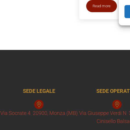
Read more
Ristrutturazioni M
SEDE LEGALE
SEDE OPERAT
Via Socrate 4 20900, Monza (MB)
Via Giuseppe Verdi N
Cinisello Bal