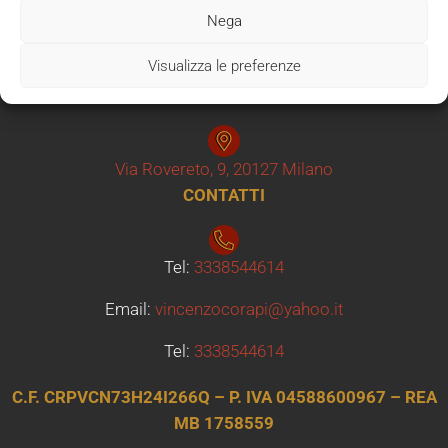
Nega
Visualizza le preferenze
Via Po 25 Sesto San Giovanni
SEDE OPERATIVA
Via Rovereto, 9, 20127 Milano
CONTATTI
Tel:
3338544614
Email:
vincenzocorapi@yahoo.it
Tel:
3338544614
C.F. CRPVCN73H24I266Q – P. IVA 04588600967 – REA
MB 1758559