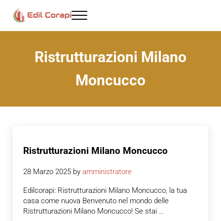
Passa al contenuto principale
Skip to header right navigation
Skip to site footer
Menu
Ristrutturazioni Milano - Edil corapi
Ristrutturazioni Milano
Moncucco
Ristrutturazioni Milano Moncucco
28 Marzo 2025
by
amministratore
Edilcorapi: Ristrutturazioni Milano Moncucco, la tua
casa come nuova Benvenuto nel mondo delle
Ristrutturazioni Milano Moncucco! Se stai …